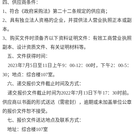
四、供应商条件：
1、符合《政府采购法》第二十二条规定的供应商；
2、具有独立法人资格的企业，并提供法人营业执照正本或副
本。
3、购买文件时须备齐以下资料证明文件：有效工商营业执照
副本、设计资质文件、有关证明材料等。
五、文件获得时间：
202
3
年
7
月
5
日至
11
日上午
9：00-12：00时，下午2：00-5：
30；地点：综合楼10
7
室。
六、递交报价文件截止时间及方式：
递交报价文件截止时间为
2022年
7
月
13
日下午
17：30时前。
供应商以书面的形式送达（需密封），逾期或未加盖单位公章
的报价文件恕不接受。
七、报价文件送达地点及联系方式：
地址：综合楼
10
7
室