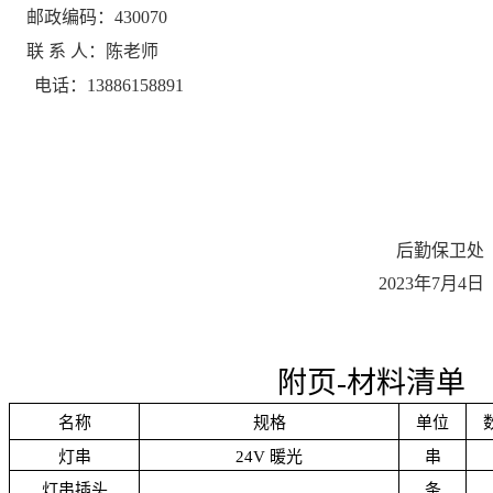
邮政编码：
430070
联
系
人：陈老师
电话：
13886158891
后勤保卫处
202
3
年
7
月
4
日
附页
-材料清单
名称
规格
单位
灯串
24V 暖光
串
灯串插头
条