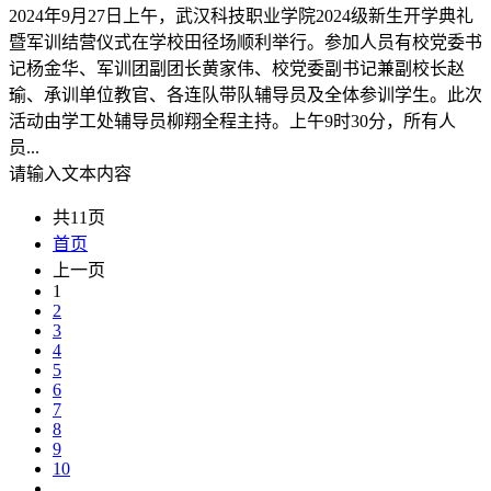
2024年9月27日上午，武汉科技职业学院2024级新生开学典礼
暨军训结营仪式在学校田径场顺利举行。参加人员有校党委书
记杨金华、军训团副团长黄家伟、校党委副书记兼副校长赵
瑜、承训单位教官、各连队带队辅导员及全体参训学生。此次
活动由学工处辅导员柳翔全程主持。上午9时30分，所有人
员...
请输入文本内容
共11页
首页
上一页
1
2
3
4
5
6
7
8
9
10
...