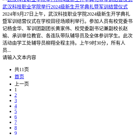
武汉科技职业学院举行2024级新生开学典礼暨军训结营仪式
2024年9月27日上午，武汉科技职业学院2024级新生开学典礼
暨军训结营仪式在学校田径场顺利举行。参加人员有校党委书
记杨金华、军训团副团长黄家伟、校党委副书记兼副校长赵
瑜、承训单位教官、各连队带队辅导员及全体参训学生。此次
活动由学工处辅导员柳翔全程主持。上午9时30分，所有人
员...
请输入文本内容
共11页
首页
上一页
1
2
3
4
5
6
7
8
9