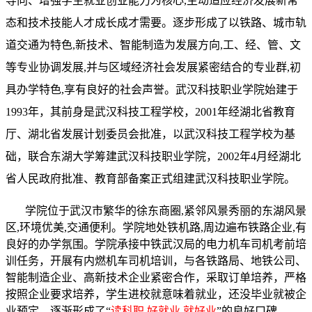
导向、增强学生就业创业能力为核心,主动适应经济发展新常
态和技术技能人才成长成才需要。逐步形成了以铁路、城市轨
道交通为特色,新技术、智能制造为发展方向,工、经、管、文
等专业协调发展,并与区域经济社会发展紧密结合的专业群,初
具办学特色,享有良好的社会声誉。武汉科技职业学院始建于
1993年，其前身是武汉科技工程学校，2001年经湖北省教育
厅、湖北省发展计划委员会批准，以武汉科技工程学校为基
础，联合东湖大学筹建武汉科技职业学院，2002年4月经湖北
省人民政府批准、教育部备案正式组建武汉科技职业学院。
学院位于武汉市繁华的徐东商圈,紧邻风景秀丽的东湖风景
区,环境优美,交通便利。学院地处铁机路,周边遍布铁路企业,有
良好的办学氛围。学院承接中铁武汉局的电力机车司机考前培
训任务，开展有内燃机车司机培训，与各铁路局、地铁公司、
智能制造企业、高新技术企业紧密合作，采取订单培养，严格
按照企业要求培养，学生进校就意味着就业，还没毕业就被企
业预定
，
逐渐形成了“
读科职,好就业,就好业
”的良好口碑。