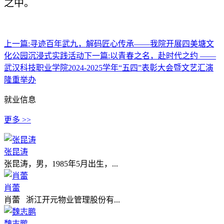
之中。
上一篇:
寻迹百年武九，解码匠心传承——我院开展四美塘文
化公园沉浸式实践活动
下一篇:
以青春之名，赴时代之约 ——
武汉科技职业学院2024-2025学年“五四”表彰大会暨文艺汇演
隆重举办
就业信息
更多 >>
张昆涛
张昆涛，男，1985年5月出生，...
肖蕾
肖蕾 浙江开元物业管理股份有...
魏志鹏