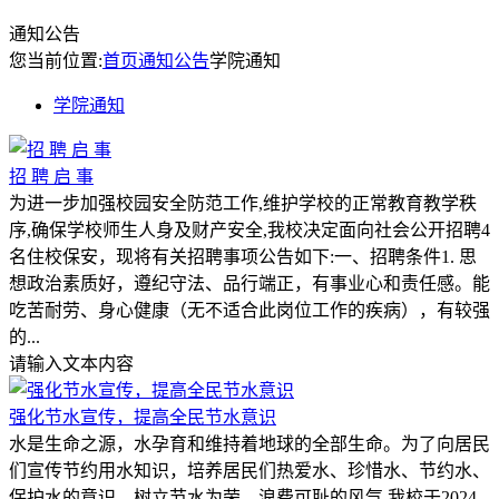
通知公告
您当前位置:
首页
通知公告
学院通知
学院通知
招 聘 启 事
为进一步加强校园安全防范工作,维护学校的正常教育教学秩
序,确保学校师生人身及财产安全,我校决定面向社会公开招聘4
名住校保安，现将有关招聘事项公告如下:一、招聘条件1. 思
想政治素质好，遵纪守法、品行端正，有事业心和责任感。能
吃苦耐劳、身心健康（无不适合此岗位工作的疾病），有较强
的...
请输入文本内容
强化节水宣传，提高全民节水意识
水是生命之源，水孕育和维持着地球的全部生命。为了向居民
们宣传节约用水知识，培养居民们热爱水、珍惜水、节约水、
保护水的意识，树立节水为荣，浪费可耻的风气,我校于2024