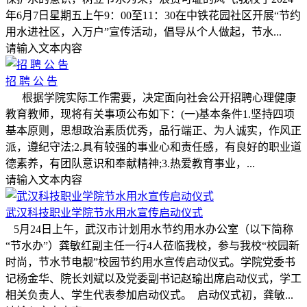
年6月7日星期五上午9：00至11：30在中铁花园社区开展“节约
用水进社区，入万户”宣传活动，倡导从个人做起，节水...
请输入文本内容
招 聘 公 告
根据学院实际工作需要，决定面向社会公开招聘心理健康
教育教师，现将有关事项公布如下：(一)基本条件1.坚持四项
基本原则，思想政治素质优秀，品行端正、为人诚实，作风正
派，遵纪守法;2.具有较强的事业心和责任感，有良好的职业道
德素养，有团队意识和奉献精神;3.热爱教育事业，...
请输入文本内容
武汉科技职业学院节水用水宣传启动仪式
5月24日上午，武汉市计划用水节约用水办公室（以下简称
“节水办”）龚敏红副主任一行4人莅临我校，参与我校“校园新
时尚，节水节电靓”校园节约用水宣传启动仪式。学院党委书
记杨金华、院长刘斌以及党委副书记赵瑜出席启动仪式，学工
相关负责人、学生代表参加启动仪式。 启动仪式初，龚敏...