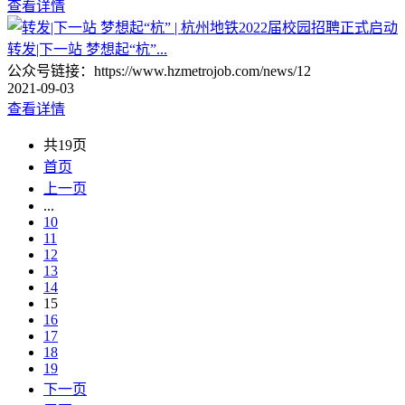
查看详情
转发|下一站 梦想起“杭”...
公众号链接：https://www.hzmetrojob.com/news/12
2021-09-03
查看详情
共19页
首页
上一页
...
10
11
12
13
14
15
16
17
18
19
下一页