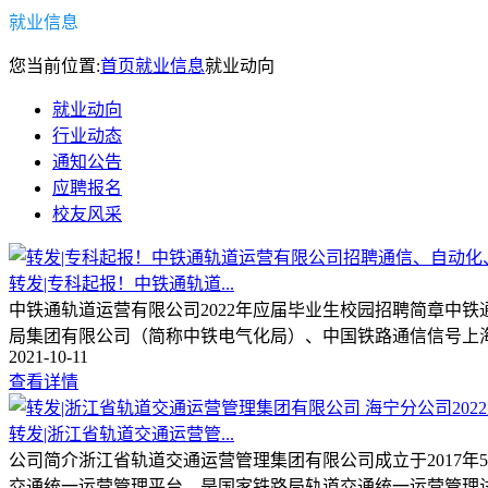
就业信息
您当前位置:
首页
就业信息
就业动向
就业动向
行业动态
通知公告
应聘报名
校友风采
转发|专科起报！中铁通轨道...
中铁通轨道运营有限公司2022年应届毕业生校园招聘简章中
局集团有限公司（简称中铁电气化局）、中国铁路通信信号上海
2021-10-11
查看详情
转发|浙江省轨道交通运营管...
公司简介浙江省轨道交通运营管理集团有限公司成立于2017
交通统一运营管理平台，是国家铁路局轨道交通统一运营管理试点