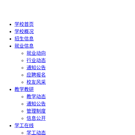
学校首页
学校概况
招生信息
就业信息
就业动向
行业动态
通知公告
应聘报名
校友风采
教学教研
教学动态
通知公告
管理制度
信息公开
学工在线
学工动态