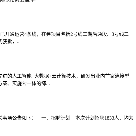
已开通运营4条线，在建项目包括2号线二期后通段、3号线二
批，...
先进的人工智能+大数据+云计算技术，研发出业内首家连接型
、实施为一体的综...
事项公告如下： 一、招聘计划 本次计划招聘1833人，均为