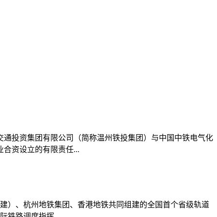
道交通投资集团有限公司（简称温州铁投集团）与中国中铁电气化
资设立的有限责任...
铁建）、杭州地铁集团、香港地铁共同组建的全国首个省级轨道
铁路调度指挥...