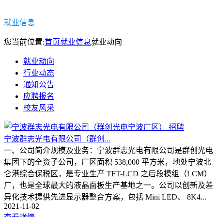
就业信息
您当前位置:
首页
就业信息
就业动向
就业动向
行业动态
通知公告
应聘报名
校友风采
宁波群志光电有限公司（群创...
⼀、公司简介规模及业务：宁波群志光电有限公司是群创光电
集团下的全资⼦公司，⼚区⾯积 538,000 平⽅⽶，地处宁波北
仑港综合保税区，是专业⽣产 TFT-LCD 之后段模组（LCM）
⼚，也是全球最⼤的液晶⾯板⽣产基地之⼀。公司以创新及差
异化技术提供先进显示器整合⽅案，包括 Mini LED、 8K4...
2021-11-02