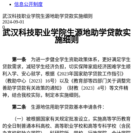
信息公开制度
武汉科技职业学院生源地助学贷款实施细则
2024-09-01
0
武汉科技职业学院
生源地助学贷款
实
施细则
第一条
为进一步健全学生资助政策体系，更好满足学生
贷款需求，减轻学生经济负担，切实保障家庭经济困难学生顺
利入学、安心就学，根据
《
202
3
年国家助学贷款工作指引》
（教助中心〔
202
3
〕
16
号）
以及《教育部等四部门关于调整完
善助学贷款有关政策的通知》（财教〔
2023〕4号）等
文件精
神
，结合我校实际，制定本实施细则。
第二条
生源地信用助学贷款
基本申请条件：
（一）被根据国家有关规定批准设立，实施高等学历教育
的全日制普通本科高校、高等职业学校和高等专科学校（含民