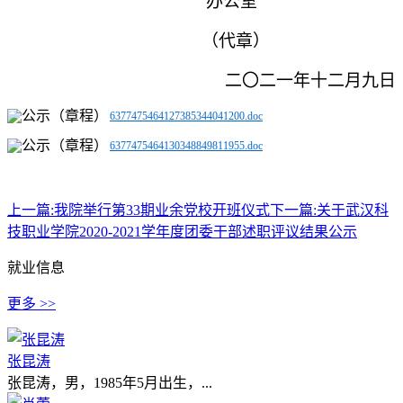
办公室
（代章）
二〇二一年十二月九日
6377475464127385344041200.doc
6377475464130348849811955.doc
上一篇:
我院举行第33期业余党校开班仪式
下一篇:
关于武汉科
技职业学院2020-2021学年度团委干部述职评议结果公示
就业信息
更多 >>
张昆涛
张昆涛，男，1985年5月出生，...