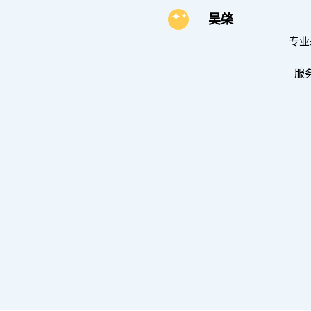
✦
✦
吴棨
专业
服