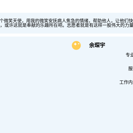
微笑天使，用我的微笑安抚病人焦急的情绪，帮助他人，让他们快
，或许这就是奉献的乐趣所在吧。志愿者就是有这样一股伟大的力
✦
✦
余琛宇
专
服
工作内