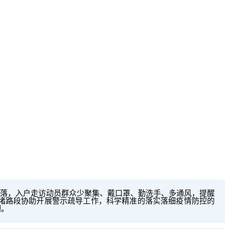
落，入户走访动员群众少聚集、戴口罩、勤洗手、多通风，提醒
易堵路段协助开展警示疏导工作，科学精准的落实落细疫情防控的
吧。