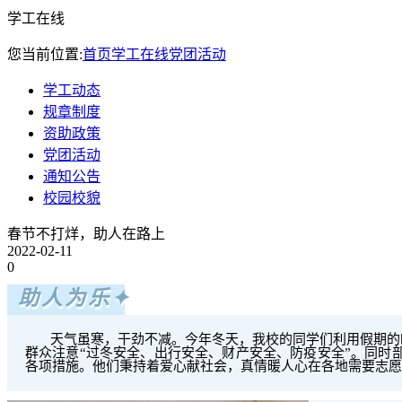
学工在线
您当前位置:
首页
学工在线
党团活动
学工动态
规章制度
资助政策
党团活动
通知公告
校园校貌
春节不打烊，助人在路上
2022-02-11
0
助人为乐✦
天气虽寒，干劲不减。今年冬天，我校的同学们利用假期的时
群众注意“过冬安全、出行安全、财产安全、防疫安全”。同时
各项措施。他们秉持着爱心献社会，真情暖人心在各地需要志愿