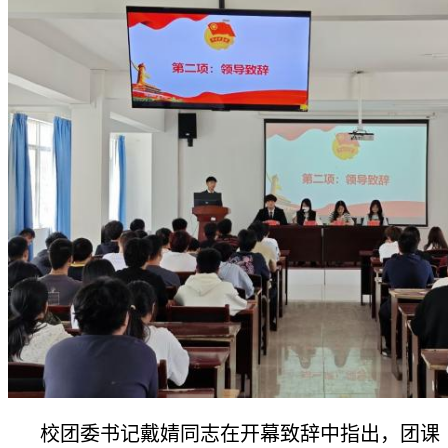
校团委书记戴婧同志在开幕致辞中指出，团课