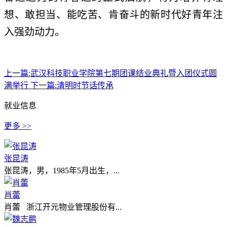
想、敢担当、能吃苦、肯奋斗的新时代好青年注
入强劲动力。
上一篇:
武汉科技职业学院第七期团课结业典礼暨入团仪式圆
满举行
下一篇:
清明时节话传承
就业信息
更多 >>
张昆涛
张昆涛，男，1985年5月出生，...
肖蕾
肖蕾 浙江开元物业管理股份有...