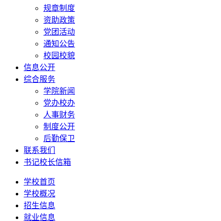
规章制度
资助政策
党团活动
通知公告
校园校貌
信息公开
综合服务
学院新闻
党办校办
人事财务
制度公开
后勤保卫
联系我们
书记校长信箱
学校首页
学校概况
招生信息
就业信息