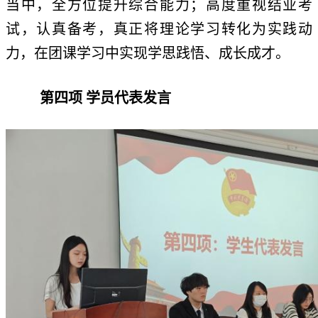
当中，全方位提升综合能力；高度重视结业考
试，认真备考，真正将理论学习转化为实践动
力，在团课学习中实现学思践悟、成长成才。
第四项
学员代表发言