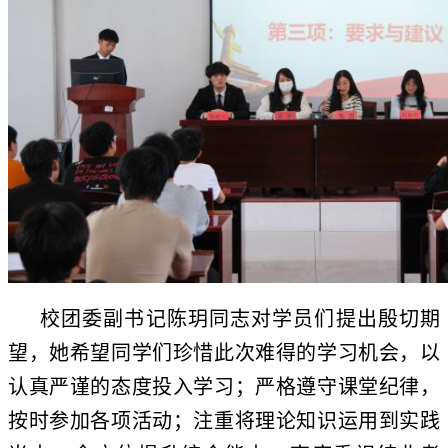
校团委副书记陈玥同志对学员们提出殷切期
望，她希望同学们珍惜此次难得的学习机会，以
认真严谨的态度投入学习；严格遵守课堂纪律，
按时参加各项活动；注重将理论知识运用到实践