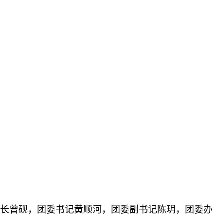
长曾砚，
团委书记黄顺河，团委副书记陈玥，
团委办