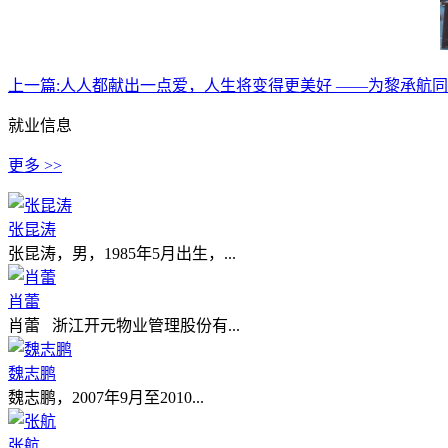
上一篇:
人人都献出一点爱，人生将变得更美好 ——为黎承航
就业信息
更多 >>
张昆涛
张昆涛，男，1985年5月出生，...
肖蕾
肖蕾 浙江开元物业管理股份有...
魏志鹏
魏志鹏，2007年9月至2010...
张航