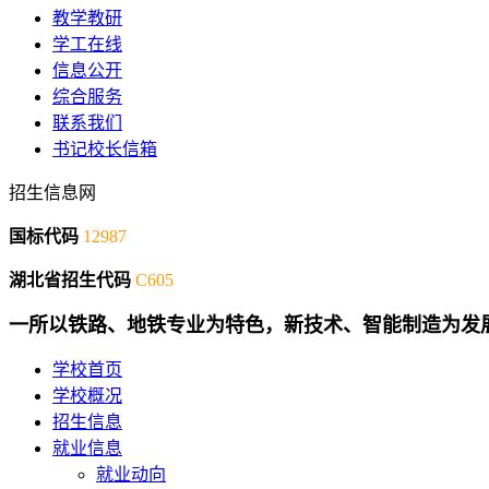
教学教研
学工在线
信息公开
综合服务
联系我们
书记校长信箱
招生信息网
国标代码
12987
湖北省招生代码
C605
一所以铁路、地铁专业为特色，新技术、智能制造为发
学校首页
学校概况
招生信息
就业信息
就业动向