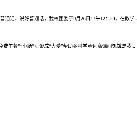
、说好普通话，我校团委于9月26日中午12：20，在教学..
费午餐”“小膳”汇聚成“大爱”帮助乡村学童远离课间饥饿是我...