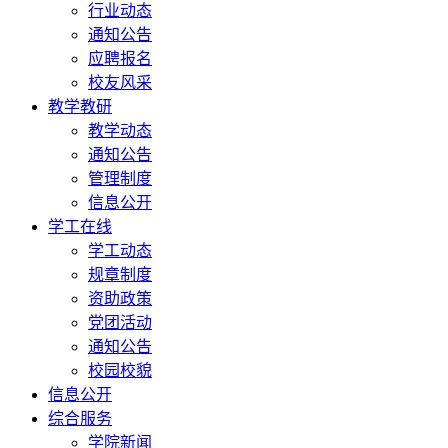
行业动态
通知公告
应聘报名
校友风采
教学教研
教学动态
通知公告
管理制度
信息公开
学工在线
学工动态
规章制度
资助政策
党团活动
通知公告
校园校貌
信息公开
综合服务
学院新闻