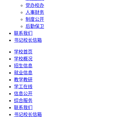
党办校办
人事财务
制度公开
后勤保卫
联系我们
书记校长信箱
学校首页
学校概况
招生信息
就业信息
教学教研
学工在线
信息公开
综合服务
联系我们
书记校长信箱