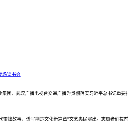
业集团、武汉广播电视台交通广播为贯彻落实习近平总书记重要指示
雷锋故事，谱写荆楚文化新篇章”文艺惠民演出。志愿者们提前..