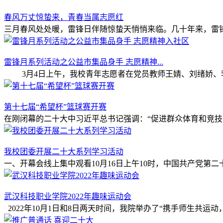
春风万丈惊蛰来，青春当属志愿红
三月春风处处暖，雷锋日伴随惊蛰天悄悄来临。几十年来，雷锋
雷锋月系列活动之公益市集品身手 志愿精神...
3月4日上午，我校青年志愿者在党员教师王婧、刘绪娇、李洲
第十七届“希望杯”篮球赛开赛
在刚闭幕的二十大中习近平总书记强调：“促进群众体育和竞技体
我校团委开展二十大系列学习活动
一、开幕会线上集中观看10月16日上午10时，中国共产党第二
武汉科技职业学院2022年趣味运动会
2022年10月1日和8日两天时间，我院举办了“携手师生共运