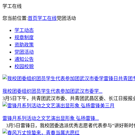
学工在线
您当前位置:
首页
学工在线
党团活动
学工动态
规章制度
资助政策
党团活动
通知公告
校园校貌
我校团委组织团员学生代表参加团武汉市委学...
3月5日下午，共青团武汉市委、共青团武昌区委、长江日报报
雷锋月系列活动之文艺演出显形象 弘扬雷锋...
3月5日雷锋日，我校团委选派优秀志愿者代表参与“讲好新时代