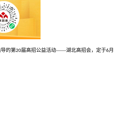
指导的第
届高招公益活动——湖北高招会，定于
月
20
6