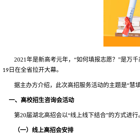
2021
年是新高考元年，“如何填报志愿？”是万
日在全省拉开大幕。
19
据主办方介绍，此次高招服务活动的主题是
“慧
一、高校招生咨询会活动
第
20
届湖北高招会
以
“
线上线下
结合
”
的方式
进行
（一）
线上
高招会
安排