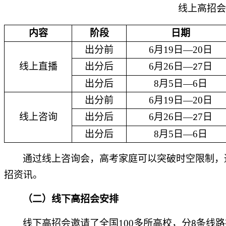
线上高招会
内容
阶段
日期
出分前
6
月
19
日—
20
日
线上直播
出分后
6
月
26
日—
7
日
2
出分后
8
月
5
日—
6
日
出分前
6
月
19
日—
20
日
线上咨询
出分后
6
月
26
日—
7
日
2
出分后
8
月
5
日—
6
日
通过线上咨询会，高考家庭可以突破时空限制，
招资讯。
（二）线下
高招会安排
线下高招会邀请了全国
100
多所高校，分
条线路
8