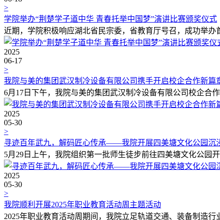
>
学院举办“荆楚学子道中华 青春托举中国梦”演讲比赛颁奖仪式
近期，学院积极响应湖北省民宗委，省教育厅号召，成功举办首届“
2025
06-17
>
我院与美的集团武汉制冷设备有限公司携手开启校企合作新篇
6月17日下午，我院与美的集团武汉制冷设备有限公司校企合作签
2025
05-30
>
寻迹百年武九，解码匠心传承——我院开展四美塘文化公园沉
5月29日上午，我院组织第一批师生徒步前往四美塘文化公园开展
2025
05-30
>
我院顺利开展2025年职业教育活动周主题活动
2025年职业教育活动周期间，我院立足轨道交通、装备制造行业