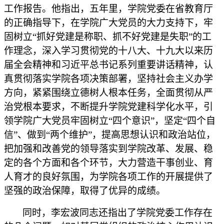
工作报告。
他指出，五年里，
学院党委
在省教育厅
的正确指导下，
在学院广大
党员
的大力支持下，牢
固树立
“抓好党建是称职、抓不好党建是失职”的工
作理念，深入学习贯彻党的
十八大、
十
九
大
以来
历
届全会精神和习近平总书记系列重要讲话精神，认
真贯彻落实学
院
各项决策部署，坚持社会主义办学
方向，紧紧围绕立德树人根本任务，全面贯彻从严
治党根本要求，不断提升学院党建科学化水平，引
领学院广大
党员
牢固树立
“四个意识”，
坚定
“四个自
信”、做到“两个维护”，提高思想认识和政治站位，
把加强和改善党的领导落实到学院改革
、
发展
、
稳
定
的
各个方面
和
各个环节，大力营造干事创业、育
人育才的良好氛围，为学院各项工作的开展提供了
坚强的政治保障，取得了优异的成绩。
同时，
李宏波
同志还指出了学院党委工作存在