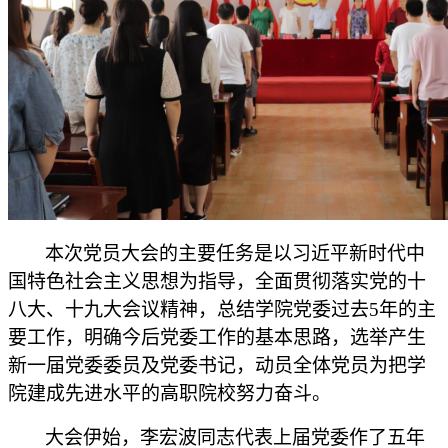
本次
党员
大会的主要任务是以习近平新时代中
国特色社会主义思想为指导，全面贯彻落实党的
十
八大、
十九大
会议
精神，总结学院党委过去
5
年的主
要工作，明确今后党委工作的基本思路，选举产生
新一届党委
委员及党委书记
，动员全体党员为
把学
院
建成先进水平的
高职院校
努力奋斗。
大会伊始，李宏波
同志代表上届党委
作了五年