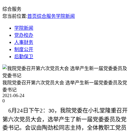
综合服务
您当前位置:
首页
综合服务
学院新闻
学院新闻
党办校办
人事财务
制度公开
后勤保卫
我院党委召开第六次党员大会 选举产生新一届党委委员及党
委书记
2021-06-24
0
6
月
2
4
日
下午
2
：
，我院党委
在
小礼堂
隆重召开
30
第六次
党员大会，
选举产生了新一届党委委员及党
委书记。
会议由
陶劲松
同志主持，全体教职工党员