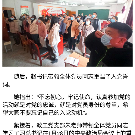
随后，赵书记
带领
全体党员同志
重温了入党誓
词
。
她
指出
：
“
不忘初心，牢记使命，认真参加党的
活动就是对党的忠诚，就是对党员身份的尊重，希
望大家不要忘记自己的入党动机
”
。
紧接着，教工党支部朱老师带领全体党员同志
学习了习总书记在
1
月
日的中央政治局会议上的重
28