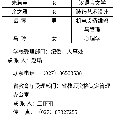
朱慧慧
女
汉语言文学
余之雅
女
装饰艺术设计
谭
宸
男
机电设备维修
与管理
马
玲
女
心理学
学校受理部门：纪委、人事处
联
系 人：赵瑜
联系电话：（027）86533538
省教育厅受理部门：省教师资格认定管理
办公室
联
系 人：王丽丽
传
真：（
027）87327255