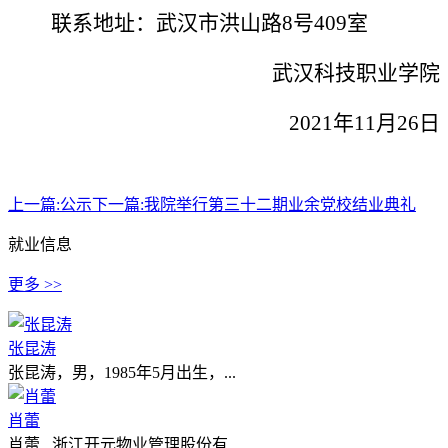
联系地址：武汉市洪山路
8号409室
武汉科技职业学院
202
1
年
11
月
26
日
上一篇:
公示
下一篇:
我院举行第三十二期业余党校结业典礼
就业信息
更多 >>
张昆涛
张昆涛，男，1985年5月出生，...
肖蕾
肖蕾 浙江开元物业管理股份有...