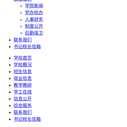
学院新闻
党办校办
人事财务
制度公开
后勤保卫
联系我们
书记校长信箱
学校首页
学校概况
招生信息
就业信息
教学教研
学工在线
信息公开
综合服务
联系我们
书记校长信箱