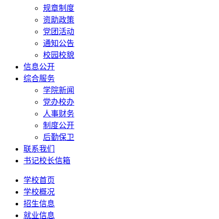
规章制度
资助政策
党团活动
通知公告
校园校貌
信息公开
综合服务
学院新闻
党办校办
人事财务
制度公开
后勤保卫
联系我们
书记校长信箱
学校首页
学校概况
招生信息
就业信息