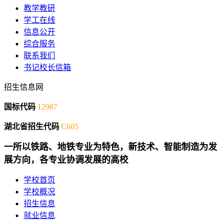
教学教研
学工在线
信息公开
综合服务
联系我们
书记校长信箱
招生信息网
国标代码
12987
湖北省招生代码
C605
一所以铁路、地铁专业为特色，新技术、智能制造为发
展方向，各专业协调发展的高校
学校首页
学校概况
招生信息
就业信息