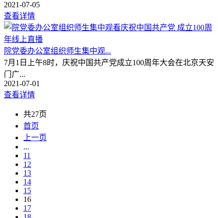
2021-07-05
查看详情
院党委办公室组织师生集中观...
7月1日上午8时，庆祝中国共产党成立100周年大会在北京天安
门广...
2021-07-01
查看详情
共27页
首页
上一页
...
11
12
13
14
15
16
17
18