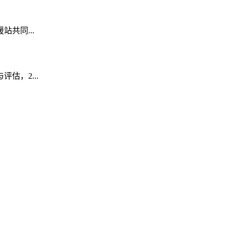
共同...
，2...