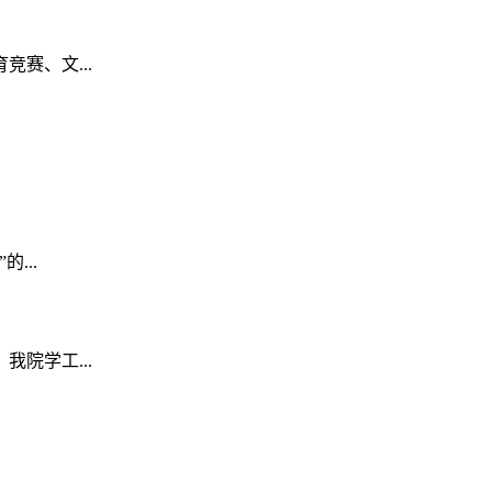
赛、文...
...
院学工...