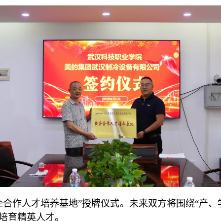
企合作人才培养基地”
授牌仪式。未来双方将围绕
“产
培育精英人才。