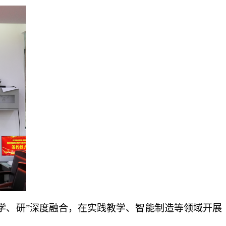
、学、研”深度融合，在实践教学、
智能制造
等领域
开展