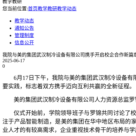
教学教研
您当前位置:
首页
教学教研
教学动态
教学动态
通知公告
管理制度
信息公开
我院与美的集团武汉制冷设备有限公司携手开启校企合作新篇
2025-06-17
0
6
月
17
日
下午
，我院与美的集团武汉制冷设备有
要实践，标志着双方携手迈向互利共赢的全新征程
。
美的集团武汉制冷设备有限公司
人力资源总监
罗
仪式开始前，学院领导班子与
罗锦
共同讨论了
注于产品智能制造，是美的集团在华中地区布局的
业人才的有较高需求，企业重视技术骨干的培养与学