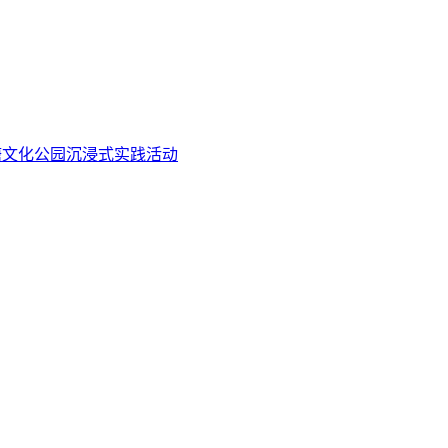
塘文化公园沉浸式实践活动