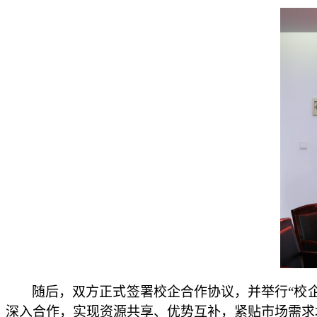
随后，
双方正式签署校企合作协议，并举行
“校
深入合作
，实现资源共享、优势互
补，紧贴市场需求