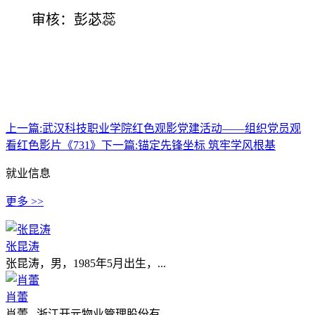
审核：彭苾蕊
上一篇:
武汉科技职业学院红色观影党建活动——组织党员观
看红色影片《731》
下一篇:
锚定先锋坐标 筑牢学风根基
就业信息
更多 >>
张昆涛
张昆涛，男，1985年5月出生，...
肖蕾
肖蕾 浙江开元物业管理股份有...