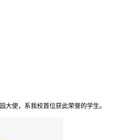
为校园大使，系我校首位获此荣誉的学生。