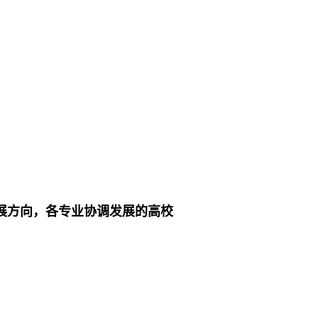
展方向，各专业协调发展的高校