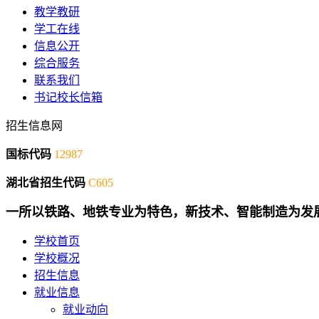
教学教研
学工在线
信息公开
综合服务
联系我们
书记校长信箱
招生信息网
国标代码
12987
湖北省招生代码
C605
一所以铁路、地铁专业为特色，新技术、智能制造为发
学校首页
学校概况
招生信息
就业信息
就业动向