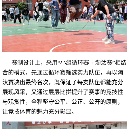
赛制设计上，采用“小组循环赛 + 淘汰赛”相结
合的模式，
先通过循环赛筛选实力队伍，再以淘
汰赛决出最终名次，既保证了每支队伍都能充分
展现风采，又通过层层比拼提升了赛事的竞技性
与观赏性，全程坚守公平、公正、公开的原则，
让竞技体育的魅力充分彰显。