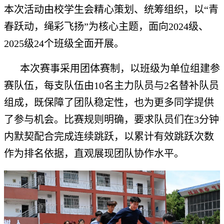
本次活动由校学生会精心策划、统筹组织，以“青
春跃动，绳彩飞扬”为核心主题，
面向2024级、
2025级24个班级全面开展。
本次赛事采用团体赛制，以班级为单位组建参
赛队伍，
每支队伍由
10名主力队员与2名替补队员
组成，
既保障了团队稳定性，也为更多同学提供
了参与机会。比赛规则明确，要求队员们在
3分钟
内默契配合完成连续跳跃，以累计有效跳跃次数
作为排名依据，直观展现团队协作水平。