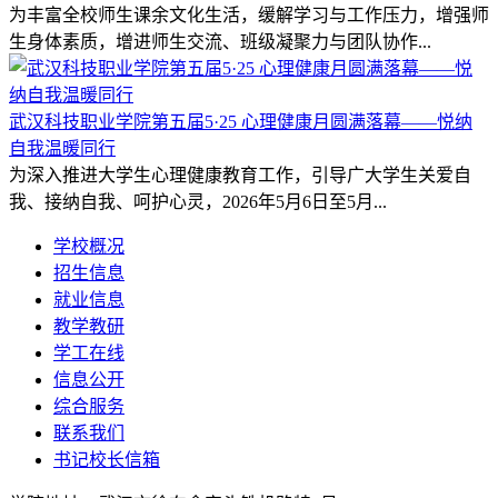
为丰富全校师生课余文化生活，缓解学习与工作压力，增强师
生身体素质，增进师生交流、班级凝聚力与团队协作...
武汉科技职业学院第五届5·25 心理健康月圆满落幕——悦纳
自我温暖同行
为深入推进大学生心理健康教育工作，引导广大学生关爱自
我、接纳自我、呵护心灵，2026年5月6日至5月...
学校概况
招生信息
就业信息
教学教研
学工在线
信息公开
综合服务
联系我们
书记校长信箱