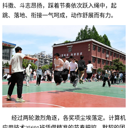
抖擞、斗志昂扬，踩着节奏依次跃入绳中，起
跳、落地、衔接一气呵成，动作舒展而有力。
经过两轮激烈角逐，各奖项尘埃落定。计算机
应用技术25601班凭借精准的节奏把控、默契的团