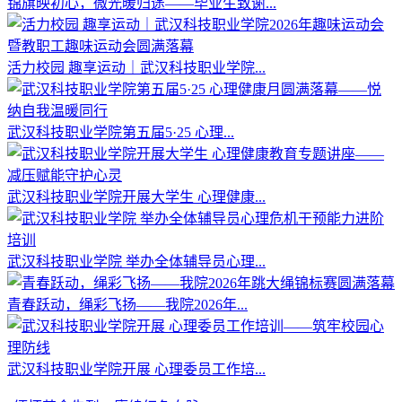
锦旗映初心，微光暖归途——毕业生致谢...
活力校园 趣享运动｜武汉科技职业学院...
武汉科技职业学院第五届5·25 心理...
武汉科技职业学院开展大学生 心理健康...
武汉科技职业学院 举办全体辅导员心理...
青春跃动，绳彩飞扬——我院2026年...
武汉科技职业学院开展 心理委员工作培...