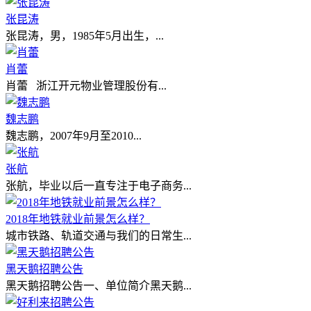
张昆涛
张昆涛，男，1985年5月出生，...
肖蕾
肖蕾 浙江开元物业管理股份有...
魏志鹏
魏志鹏，2007年9月至2010...
张航
张航，毕业以后一直专注于电子商务...
2018年地铁就业前景怎么样？
城市铁路、轨道交通与我们的日常生...
黑天鹅招聘公告
黑天鹅招聘公告一、单位简介黑天鹅...