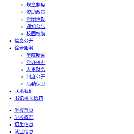
规章制度
资助政策
党团活动
通知公告
校园校貌
信息公开
综合服务
学院新闻
党办校办
人事财务
制度公开
后勤保卫
联系我们
书记校长信箱
学校首页
学校概况
招生信息
就业信息