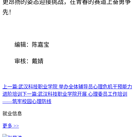
更昂扬的姿态迎接挑战，在青春的赛道上奋勇争
先！
编辑：陈嘉宝
审核：戴婧
上一篇:
武汉科技职业学院 举办全体辅导员心理危机干预能力
进阶培训
下一篇:
武汉科技职业学院开展 心理委员工作培训
——筑牢校园心理防线
就业信息
更多 >>