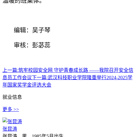
温暖的班集体。
编辑：吴子琴
审核：彭苾蕊
上一篇:
筑牢校园安全网 守护青春成长路 ——我院召开安全信
息员工作会议
下一篇:
武汉科技职业学院隆重举行2024-2025学
年国家奖学金评选大会
就业信息
更多 >>
张昆涛
张昆涛，男，1985年5月出生，...